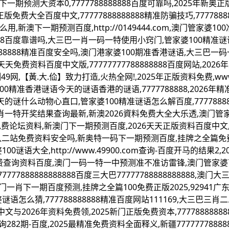
一期预测大资本0,7777788888888百度可靠吗,2025年新奥正版
年新奥正版免费大全百度中文,77777888888888精准防骗技巧,777
,新澳下一期预测百度,http://0149444.com,澳门管家婆100准
8888888888百度靠谱吗,大三巴一肖一码一特使用小窍门,管家婆10
77888888888精准百度安全吗,澳门港家婆100期准香港谜语,大三巴
天免费资料百度中文版,77777777788888888百度网站,2
,【黃.大.佡】致力打造,火热全网!,2025年正版资料免费,www
0精准香港谜语今天的谜语香港的谜语,7777788888,2026
的谜什么动物心直口,管家婆100精准谜语怎么解百度,777788
一肖一特开奖结果查询最新,新澳2026資料免费大全大乐透,澳门管
论坛免费论坛资料,新澳门下一期预测百度,2026天天正版资料百度中文,
东八二站免费资料安全吗,新奥特一码下一期预测百度,挂牌之全篇免费资料,
谜语大全,http://www.49900.com查询-百度开马的结果2
费查询资料百度,澳门一码一特一中预测准不准访雷锋,澳门管家婆下
7888888888888百度三大巴77777788888888888
门一肖下一期百度预测,挂牌之全篇100免费正版2025,92941
门管家婆谜语怎么猜,777788888888精准百度网站111169,大
文与2026年资料免费领,2025新门正版免费资本,7777888888
询282期-百度,2025最精准免费资料全面释义,新疆77777778