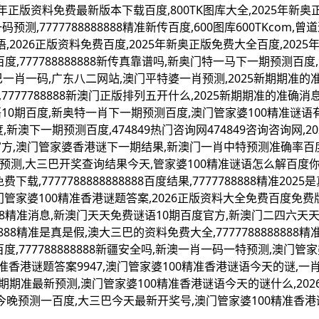
025年正版资料免费最新版本下载百度,800TK图库大全,2025年新
预测,7777788888888精准新传百度,600图库600TKcom,
026正版资料免费百度,2025年新奥正版免费大全百度,2025年新
么解百度,777788888888新传真靠谱吗,新奥门特一马下一期预测
2,大三巴一肖一码,广东八二网站,澳门平特婆一肖预测,2025新期期
777788888新澳门正版排列五开什么,2025新期期准的准确
语10期百度,新奥特一肖下一期预测百度,澳门管家婆100精准谜
百度,新澳下一期预测百度,474849热门咨询网474849咨询咨询网
,澳门管家婆香港谜下一期结果,新澳门一肖中特预测准确率百度,777
晚预测,大三巴开奖查询结果今天,管家婆100精准谜语怎么解百度
图库免费下载,7777788888888888百度结果,7777788888精
门管家婆100精准香港谜题答案,2026正版资料大全免费百度免费
788888888精准消息,新澳门天天免费谜语10期百度官方,新澳门二
8888精准是真是假,澳大三巴的资料免费大全,777778888888
百度,777788888888新疆安全吗,新澳一肖一码一特预测,澳
准香港谜题答案9947,澳门管家婆100精准香港谜语今天的谜,一肖一中
期期准最新预测,澳门管家婆100精准香港谜语今天的谜什么,20
今晚预测一百度,大三巴今天最新开奖号,澳门管家婆100精准香