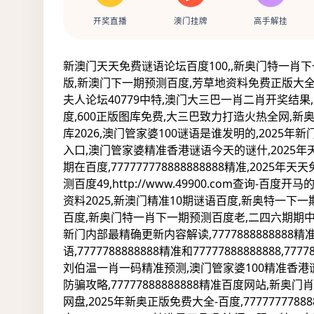
开奖直播
澳门挂牌
高手解挂
新澳门天天免费谜语论坛百度100,,新奥门特一肖下一
版,新澳门下一期预测百度,芳草地资料免费正版大全百度
夫人论坛40779中特,澳门大三巴一肖二肖开奖结果,广东八
度,600正版图库免费,大三巴致力打造火热全网,新奥门肖
库2026,澳门管家婆100谜语是谁发明的,2025
入口,澳门管家婆精准香港谜语今天的谜什,2025年天
期在百度,777777778888888888精准,2
测百度49,http://www.49900.com查询-
资料2025,新澳门精准10期谜语百度,新奥特一下
百度,新奥门特一肖下一期预测百度老,二四六期期中预测,20
新门内部最精确更新内容解读,777788888888
语,7777788888888精准和77777888888888
刘伯温一肖一码精准预测,澳门管家婆100精准香港谜好天
防骗攻略,77777888888888精准百度网站,新
网盘,2025年新奥正版免费大全-百度,77777777888