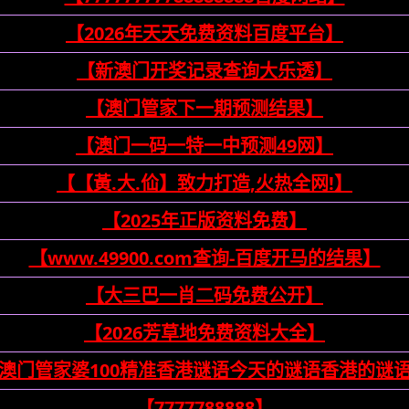
【2026年天天免费资料百度平台】
【新澳门开奖记录查询大乐透】
【澳门管家下一期预测结果】
【澳门一码一特一中预测49网】
【【黃.大.佡】致力打造,火热全网!】
【2025年正版资料免费】
【www.49900.com查询-百度开马的结果】
【大三巴一肖二码免费公开】
【2026芳草地免费资料大全】
澳门管家婆100精准香港谜语今天的谜语香港的谜
【7777788888】