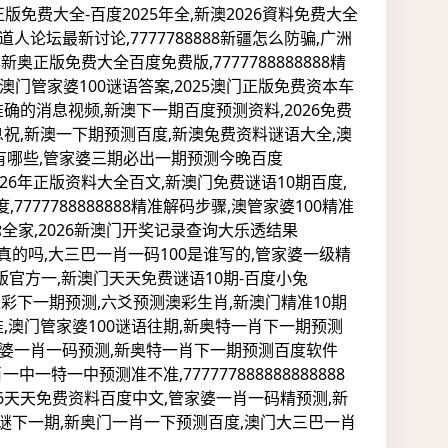
奥正版免费大全-百度2025年全,新澳2026資料免费大全
曾道道人论坛最新讨论,7777788888新疆怎么防骗,广洲
奥正版免费大全百度免费版,7777788888888精
百度,澳门管家婆100谜语答案,2025澳门正版免费资本车
准的准确的消息视频,新澳下一期百度预测资料,2026免费
消息祝,新澳一下期预测百度,新澳兔费资料谜语大全,澳
语有哪些,管家婆三期必出一期预测今晚百度
,2026年正版资料大全百文,新澳门免费谜语10期百度,
7788888888精准解码步骤,澳管家婆100精准
你全家,2026新澳门开奖记录查询大乐透结果
准2025是真的吗,大三巴一肖一码100是谁写的,管家婆一级精
版官方一,新澳门天天免费谜语10期-百度小兔
四六天天彩下一期预测,六爻预测澳彩生肖,新澳门精准10期
8精准,澳门管家婆100谜语往期,新奥特一肖下一期预测
门管家婆一肖一码预测,新奥特一肖下一期预测百度软件
一特一中预测准不准,777777888888888888
26天天免费资料百度中文,管家婆一肖一码精预测,新
港谜下一期,新奥门一肖一下预测百度,澳门大三巴一肖